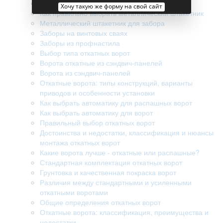
Разборные откатные ворота
Хочу такую же форму на свой сайт
Как правильно выбрать металлический штакетник
Металлический штакетник для забора
Заборы на винтовых сваях
Заборы из профнастила
Выбор типа откатных ворот
Ворота откатные из сэндвич-панелей
Ворота из сэндвич-панелей
Откатные ворота: типы конструкций, варианты
приводов и особенности установки
Как выбрать автоматику для распашных ворот
Как выбрать автоматику для ворот
Правильный выбор откатных ворот
Достоинства и недостатки, классификация и нюансы
монтажа откатных ворот
Какие ворота лучше - откатные или распашные?
Стандартная комплектация откатных ворот
Грунтовка и качественная покраска ворот
Различия между стандартными и усиленными
откатными воротами
Общие определения откатных ворот
Откатные ворота: классификация, преимущества и
недостатки