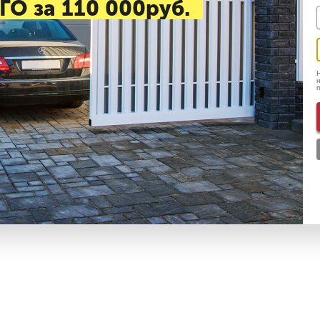
ГО за 110 000руб.
Н
н