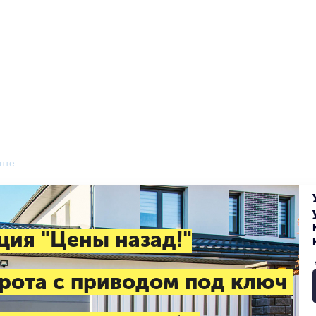
нте
ция "Цены назад!"
рота с приводом под ключ