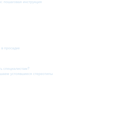
и: пошаговая инструкция
я в просадке
ть специалистам?
рушаем устоявшиеся стереотипы