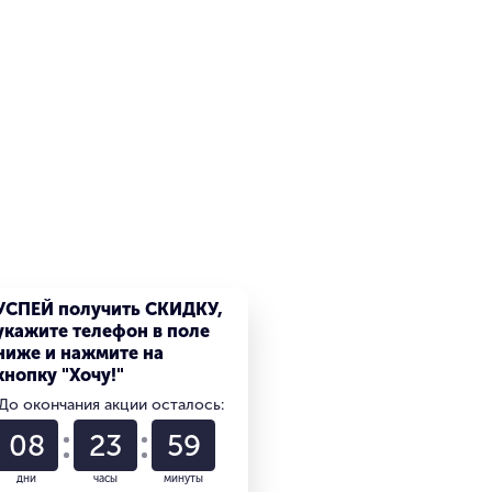
УСПЕЙ получить СКИДКУ,
укажите телефон в поле
ниже и нажмите на
кнопку "Хочу!"
До окончания акции осталось:
08
23
59
дни
часы
минуты