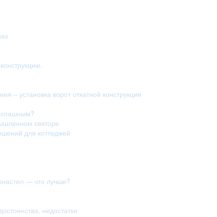
иях
конструкцию.
ия – установка ворот откатной конструкции
распашным?
мышленном секторе
ешений для коттеджей
фнастил — что лучше?
достоинства, недостатки