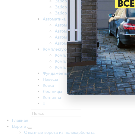
Забор из поликарбоната
ВСЕ
Забор на винтовых сваях
Заборы забивные
Автоматика
Автоматика для ворот came
Автоматика для откатных ворот nice
Автоматика Doorhan
Автоматика R-Tech
Комплектующие
Комплектующие КАВ
Комплектующие Alutech
Комплектующие Ролтэк
Фундаменты
Навесы
Ковка
Лестницы
Контакты
Главная
Ворота
Откатные ворота из поликарбоната