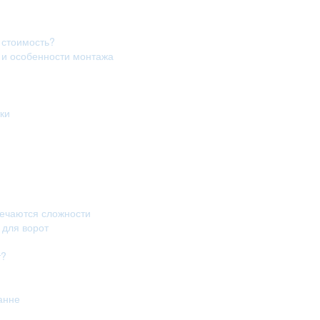
 стоимость?
в и особенности монтажа
ки
речаются сложности
 для ворот
т?
анне