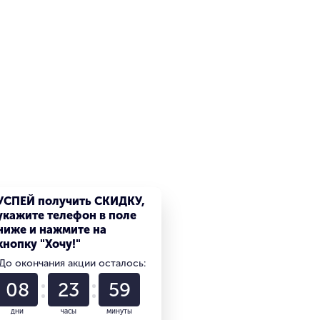
УСПЕЙ получить СКИДКУ,
укажите телефон в поле
ниже и нажмите на
кнопку "Хочу!"
До окончания акции осталось:
08
23
59
дни
часы
минуты