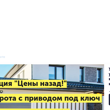
нте
ция "Цены назад!"
рота с приводом под ключ