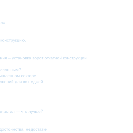
иях
конструкцию.
ия – установка ворот откатной конструкции
распашным?
мышленном секторе
ешений для коттеджей
фнастил — что лучше?
достоинства, недостатки