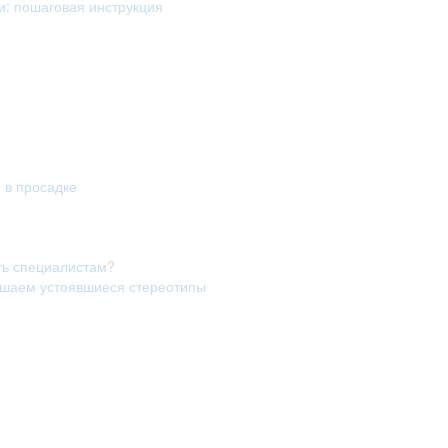
и: пошаговая инструкция
я в просадке
ть специалистам?
рушаем устоявшиеся стереотипы