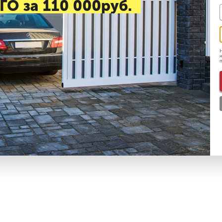
ГО за 110 000руб.
Н
н