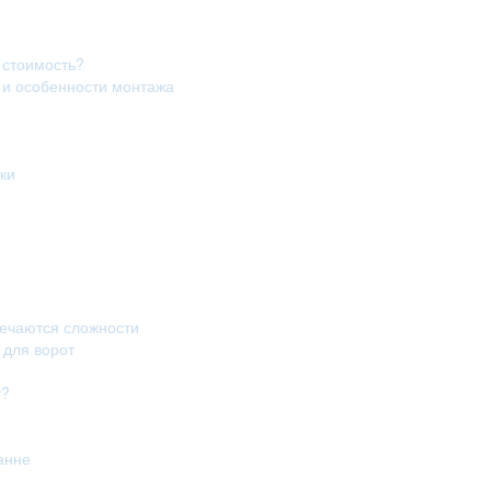
 стоимость?
в и особенности монтажа
ки
речаются сложности
 для ворот
т?
анне