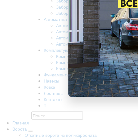
Забор из поликарбоната
ВСЕ
Забор на винтовых сваях
Заборы забивные
Автоматика
Автоматика для ворот came
Автоматика для откатных ворот nice
Автоматика Doorhan
Автоматика R-Tech
Комплектующие
Комплектующие КАВ
Комплектующие Alutech
Комплектующие Ролтэк
Фундаменты
Навесы
Ковка
Лестницы
Контакты
Главная
Ворота
Откатные ворота из поликарбоната