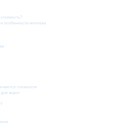
 стоимость?
в и особенности монтажа
ки
речаются сложности
 для ворот
т?
анне