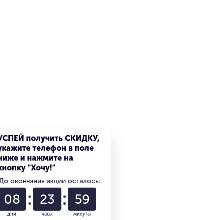
УСПЕЙ получить СКИДКУ,
укажите телефон в поле
ниже и нажмите на
кнопку "Хочу!"
До окончания акции осталось:
08
23
59
дни
часы
минуты