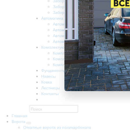
Забор из поликарбоната
ВСЕ
Забор на винтовых сваях
Заборы забивные
Автоматика
Автоматика для ворот came
Автоматика для откатных ворот nice
Автоматика Doorhan
Автоматика R-Tech
Комплектующие
Комплектующие КАВ
Комплектующие Alutech
Комплектующие Ролтэк
Фундаменты
Навесы
Ковка
Лестницы
Контакты
Главная
Ворота
Откатные ворота из поликарбоната