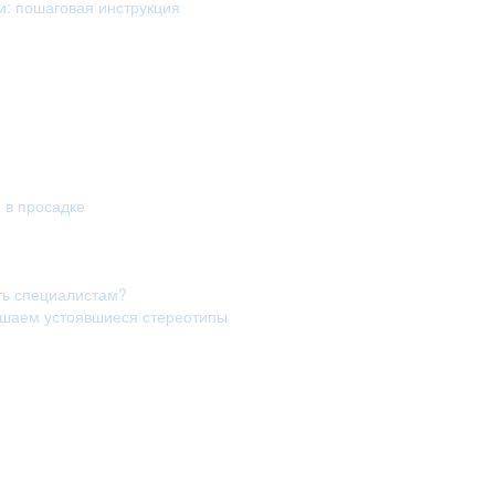
и: пошаговая инструкция
я в просадке
ть специалистам?
рушаем устоявшиеся стереотипы