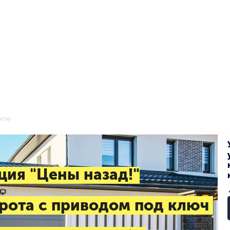
нте
ция "Цены назад!"
рота с приводом под ключ