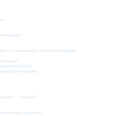
иях
конструкцию.
ия – установка ворот откатной конструкции
распашным?
мышленном секторе
ешений для коттеджей
фнастил — что лучше?
достоинства, недостатки