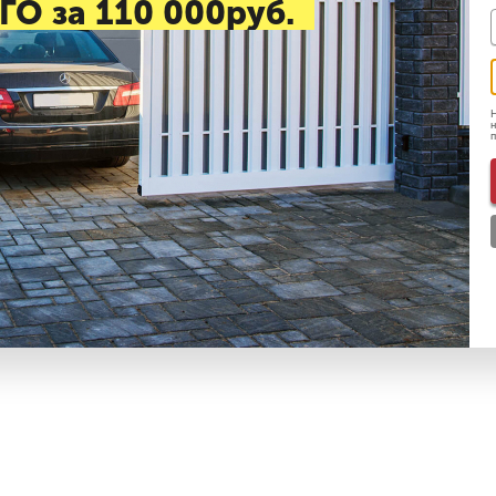
ГО за 110 000руб.
Н
н