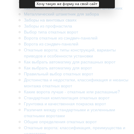
Разборные откатные ворота
Хочу такую же форму на свой сайт
Как правильно выбрать металлический штакетник
Металлический штакетник для забора
Заборы на винтовых сваях
Заборы из профнастила
Выбор типа откатных ворот
Ворота откатные из сэндвич-панелей
Ворота из сэндвич-панелей
Откатные ворота: типы конструкций, варианты
приводов и особенности установки
Как выбрать автоматику для распашных ворот
Как выбрать автоматику для ворот
Правильный выбор откатных ворот
Достоинства и недостатки, классификация и нюансы
монтажа откатных ворот
Какие ворота лучше - откатные или распашные?
Стандартная комплектация откатных ворот
Грунтовка и качественная покраска ворот
Различия между стандартными и усиленными
откатными воротами
Общие определения откатных ворот
Откатные ворота: классификация, преимущества и
недостатки