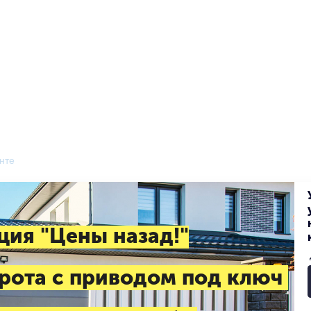
нте
ция "Цены назад!"
рота с приводом под ключ