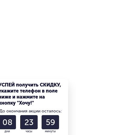
УСПЕЙ получить СКИДКУ,
укажите телефон в поле
ниже и нажмите на
кнопку "Хочу!"
До окончания акции осталось:
08
23
59
дни
часы
минуты