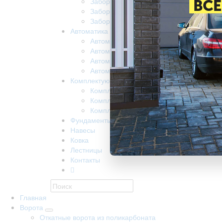
Забор из поликарбоната
ВСЕ
Забор на винтовых сваях
Заборы забивные
Автоматика
Автоматика для ворот came
Автоматика для откатных ворот nice
Автоматика Doorhan
Автоматика R-Tech
Комплектующие
Комплектующие КАВ
Комплектующие Alutech
Комплектующие Ролтэк
Фундаменты
Навесы
Ковка
Лестницы
Контакты
Главная
Ворота
Откатные ворота из поликарбоната