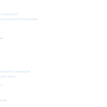
 стоимость?
в и особенности монтажа
ки
речаются сложности
 для ворот
т?
анне