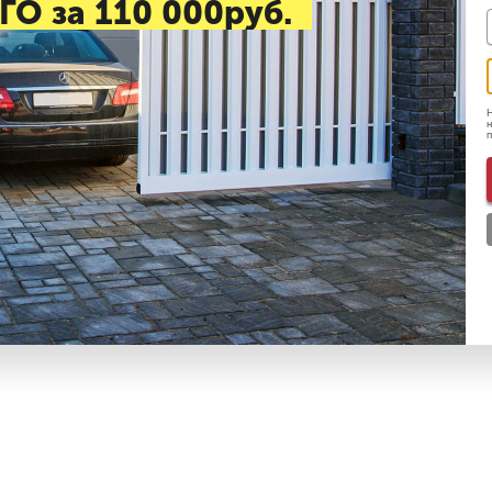
ГО за 110 000руб.
Н
н