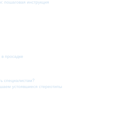
и: пошаговая инструкция
я в просадке
ть специалистам?
рушаем устоявшиеся стереотипы