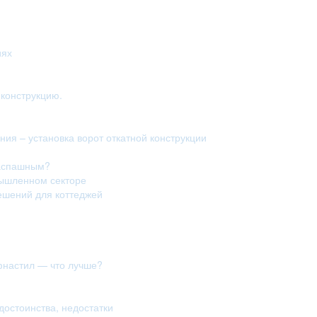
иях
конструкцию.
ия – установка ворот откатной конструкции
распашным?
мышленном секторе
ешений для коттеджей
фнастил — что лучше?
достоинства, недостатки