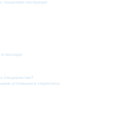
и: пошаговая инструкция
я в просадке
ть специалистам?
рушаем устоявшиеся стереотипы