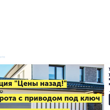
нте
ция "Цены назад!"
рота с приводом под ключ