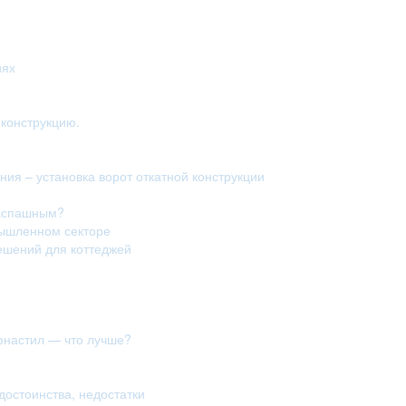
иях
конструкцию.
ия – установка ворот откатной конструкции
распашным?
мышленном секторе
ешений для коттеджей
фнастил — что лучше?
достоинства, недостатки