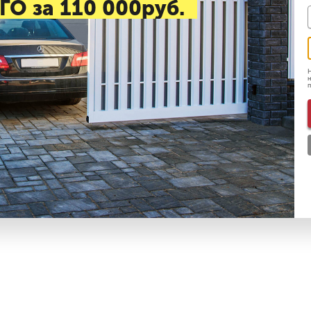
ГО за 110 000руб.
Н
н