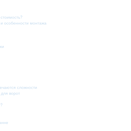
 стоимость?
в и особенности монтажа
ки
речаются сложности
 для ворот
т?
анне