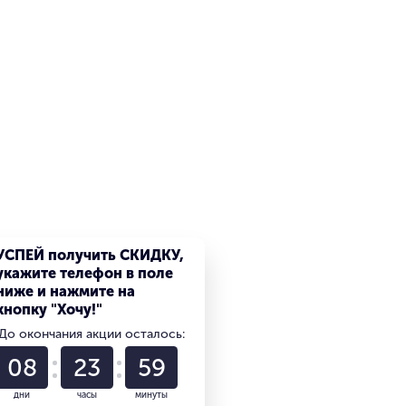
УСПЕЙ получить СКИДКУ,
укажите телефон в поле
ниже и нажмите на
кнопку "Хочу!"
До окончания акции осталось:
08
23
59
дни
часы
минуты