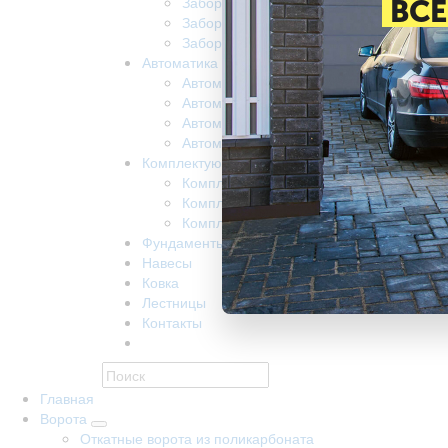
Забор из поликарбоната
ВСЕ
Забор на винтовых сваях
Заборы забивные
Автоматика
Автоматика для ворот came
Автоматика для откатных ворот nice
Автоматика Doorhan
Автоматика R-Tech
Комплектующие
Комплектующие КАВ
Комплектующие Alutech
Комплектующие Ролтэк
Фундаменты
Навесы
Ковка
Лестницы
Контакты
Главная
Ворота
Откатные ворота из поликарбоната