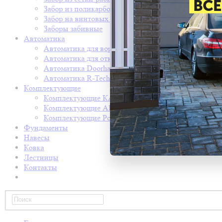
ВСЕ
Забор из поликарбоната
Забор на винтовых сваях
Заборы забивные
Автоматика
Автоматика для ворот came
Автоматика для откатных ворот nice
Автоматика Doorhan
Автоматика R-Tech
Комплектующие
Комплектующие КАВ
Комплектующие Alutech
Комплектующие Ролтэк
Фундаменты
Навесы
Ковка
Лестницы
Контакты