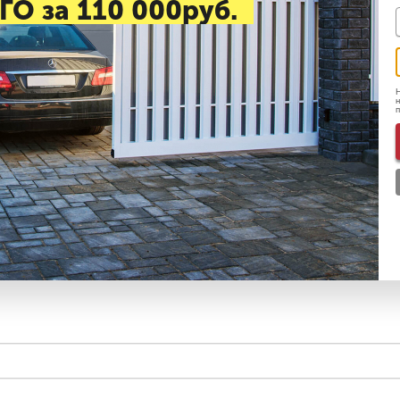
ГО за 110 000руб.
Н
н