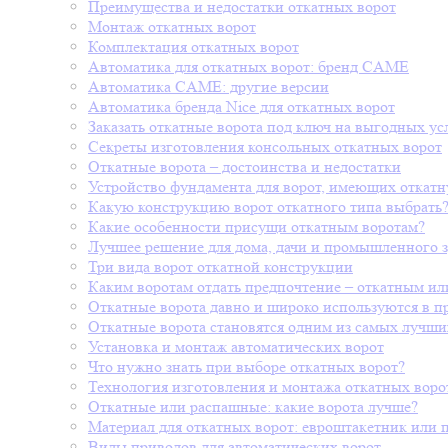
Преимущества и недостатки откатных ворот
Монтаж откатных ворот
Комплектация откатных ворот
Автоматика для откатных ворот: бренд CAME
Автоматика CAME: другие версии
Автоматика бренда Nice для откатных ворот
Заказать откатные ворота под ключ на выгодных ус
Секреты изготовления консольных откатных ворот
Откатные ворота – достоинства и недостатки
Устройство фундамента для ворот, имеющих откат
Какую конструкцию ворот откатного типа выбрать
Какие особенности присущи откатным воротам?
Лучшее решение для дома, дачи и промышленного з
Три вида ворот откатной конструкции
Каким воротам отдать предпочтение – откатным и
Откатные ворота давно и широко используются в 
Откатные ворота становятся одним из самых лучши
Установка и монтаж автоматических ворот
Что нужно знать при выборе откатных ворот?
Технология изготовления и монтажа откатных воро
Откатные или распашные: какие ворота лучше?
Материал для откатных ворот: евроштакетник или 
Виды приводов для автоматических ворот