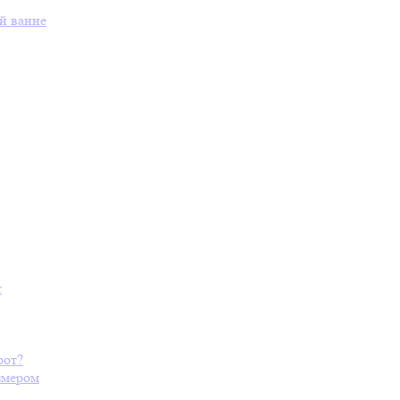
й ванне
т
рот?
змером