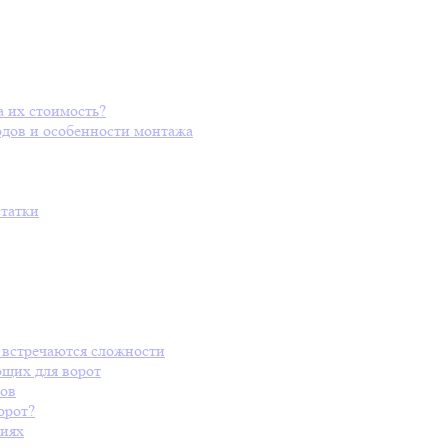
а их стоимость?
одов и особенности монтажа
статки
 встречаются сложности
ющих для ворот
пов
орот?
виях