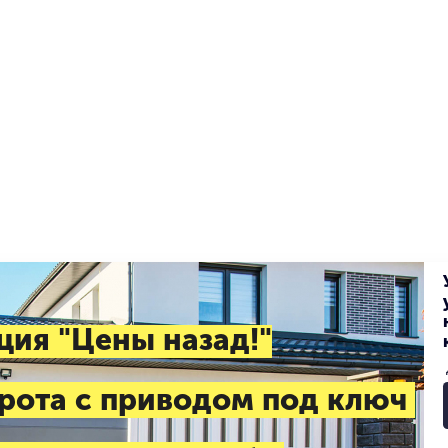
ция "Цены назад!"
рота с приводом под ключ