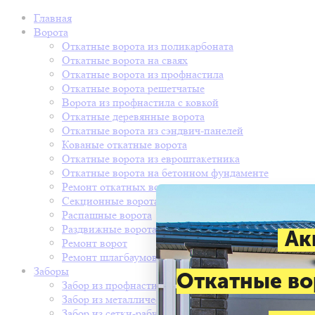
Главная
Ворота
Откатные ворота из поликарбоната
Откатные ворота на сваях
Откатные ворота из профнастила
Откатные ворота решетчатые
Ворота из профнастила с ковкой
Откатные деревянные ворота
Откатные ворота из сэндвич-панелей
Кованые откатные ворота
Откатные ворота из евроштакетника
Откатные ворота на бетонном фундаменте
Ремонт откатных ворот
Секционные ворота
Распашные ворота
Раздвижные ворота
Ак
Ремонт ворот
Ремонт шлагбаумов
Заборы
Откатные во
Забор из профнастила
Забор из металлического штакетника
Забор из сетки-рабицы