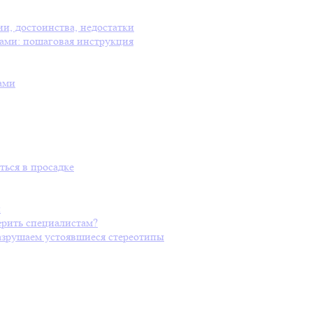
ии, достоинства, недостатки
ами: пошаговая инструкция
ами
ться в просадке
и
ерить специалистам?
разрушаем устоявшиеся стереотипы