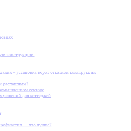
ловиях
ную конструкцию.
?
дания – установка ворот откатной конструкции
ли распашным?
промышленном секторе
х решений для коттеджей
т
профнастил — что лучше?