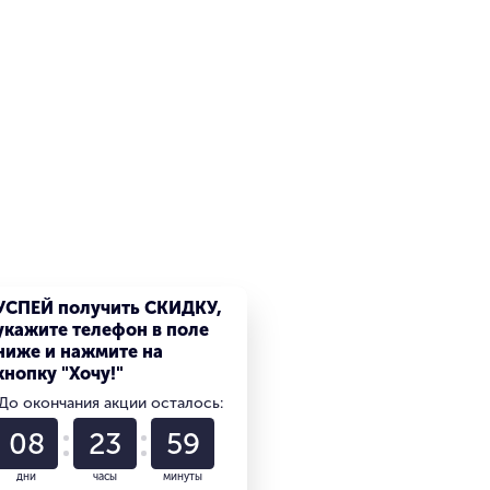
УСПЕЙ получить СКИДКУ,
укажите телефон в поле
ниже и нажмите на
кнопку "Хочу!"
До окончания акции осталось:
08
23
59
дни
часы
минуты