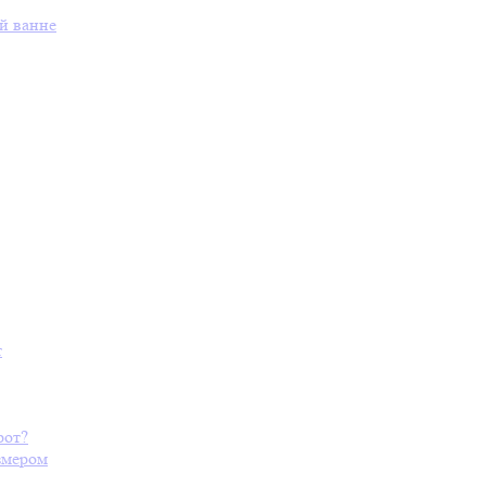
й ванне
т
рот?
змером