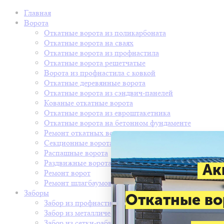
Главная
Ворота
Откатные ворота из поликарбоната
Откатные ворота на сваях
Откатные ворота из профнастила
Откатные ворота решетчатые
Ворота из профнастила с ковкой
Откатные деревянные ворота
Откатные ворота из сэндвич-панелей
Кованые откатные ворота
Откатные ворота из евроштакетника
Откатные ворота на бетонном фундаменте
Ремонт откатных ворот
Секционные ворота
Распашные ворота
Раздвижные ворота
Ак
Ремонт ворот
Ремонт шлагбаумов
Заборы
Откатные во
Забор из профнастила
Забор из металлического штакетника
Забор из сетки-рабицы