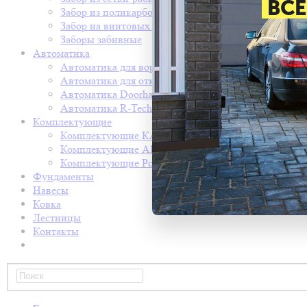
ВСЕ
Забор из поликарбоната
Забор на винтовых сваях
Заборы забивные
Автоматика
Автоматика для ворот came
Автоматика для откатных ворот nice
Автоматика Doorhan
Автоматика R-Tech
Комплектующие
Комплектующие КАВ
Комплектующие Alutech
Комплектующие Ролтэк
Фундаменты
Навесы
Ковка
Лестницы
Контакты