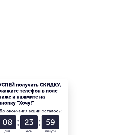
УСПЕЙ получить СКИДКУ,
укажите телефон в поле
ниже и нажмите на
кнопку "Хочу!"
До окончания акции осталось:
08
23
59
дни
часы
минуты