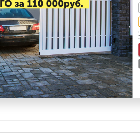
ГО за 110 000руб.
Н
н