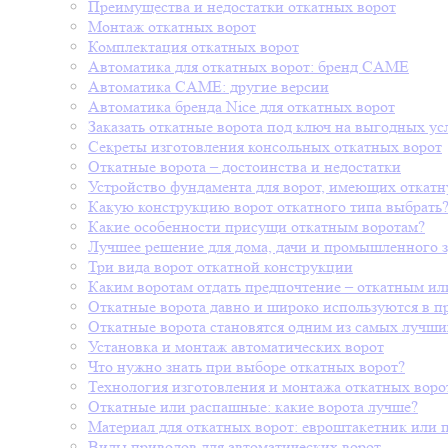
Преимущества и недостатки откатных ворот
Монтаж откатных ворот
Комплектация откатных ворот
Автоматика для откатных ворот: бренд CAME
Автоматика CAME: другие версии
Автоматика бренда Nice для откатных ворот
Заказать откатные ворота под ключ на выгодных ус
Секреты изготовления консольных откатных ворот
Откатные ворота – достоинства и недостатки
Устройство фундамента для ворот, имеющих откат
Какую конструкцию ворот откатного типа выбрать
Какие особенности присущи откатным воротам?
Лучшее решение для дома, дачи и промышленного з
Три вида ворот откатной конструкции
Каким воротам отдать предпочтение – откатным и
Откатные ворота давно и широко используются в 
Откатные ворота становятся одним из самых лучши
Установка и монтаж автоматических ворот
Что нужно знать при выборе откатных ворот?
Технология изготовления и монтажа откатных воро
Откатные или распашные: какие ворота лучше?
Материал для откатных ворот: евроштакетник или 
Виды приводов для автоматических ворот