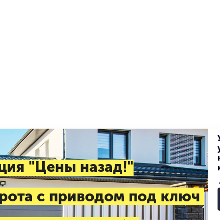
ция "Цены назад!"
рота с приводом под ключ