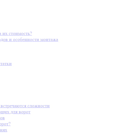
а их стоимость?
одов и особенности монтажа
статки
 встречаются сложности
ющих для ворот
пов
орот?
виях