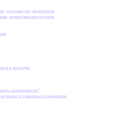
ии, достоинства, недостатки
ами: пошаговая инструкция
ами
ться в просадке
и
ерить специалистам?
разрушаем устоявшиеся стереотипы