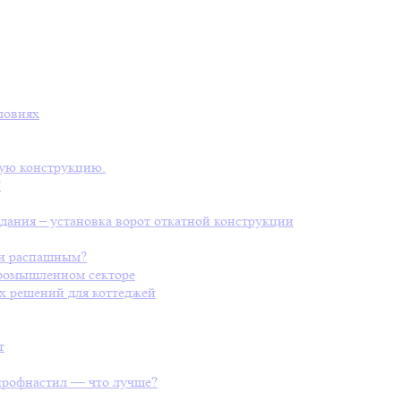
ловиях
ную конструкцию.
?
дания – установка ворот откатной конструкции
ли распашным?
промышленном секторе
х решений для коттеджей
т
профнастил — что лучше?