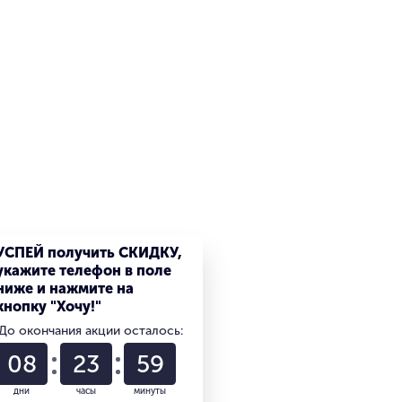
УСПЕЙ получить СКИДКУ,
укажите телефон в поле
ниже и нажмите на
кнопку "Хочу!"
До окончания акции осталось:
08
23
59
дни
часы
минуты