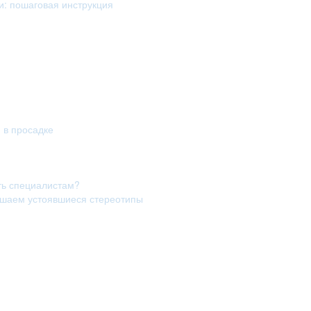
и: пошаговая инструкция
я в просадке
ть специалистам?
рушаем устоявшиеся стереотипы