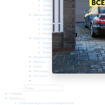
Забор из поликарбоната
ВСЕ
Забор на винтовых сваях
Заборы забивные
Автоматика
Автоматика для ворот came
Автоматика для откатных ворот nice
Автоматика Doorhan
Автоматика R-Tech
Комплектующие
Комплектующие КАВ
Комплектующие Alutech
Комплектующие Ролтэк
Фундаменты
Навесы
Ковка
Лестницы
Контакты
Главная
Ворота
Откатные ворота из поликарбоната