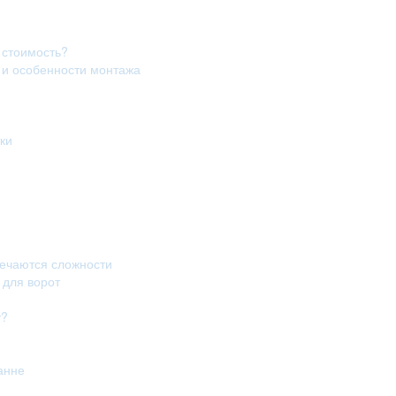
 стоимость?
в и особенности монтажа
ки
речаются сложности
 для ворот
т?
анне