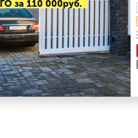
ГО за 110 000руб.
Н
н