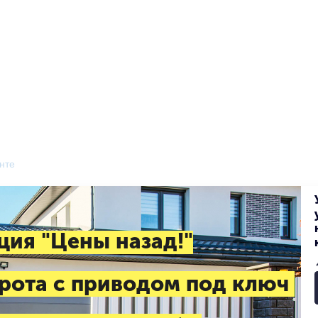
нте
ция "Цены назад!"
рота с приводом под ключ