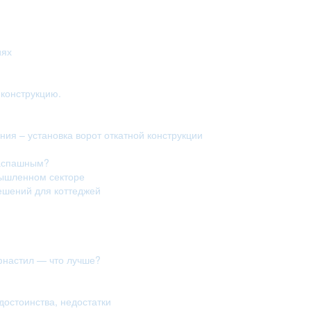
иях
конструкцию.
ия – установка ворот откатной конструкции
распашным?
мышленном секторе
ешений для коттеджей
фнастил — что лучше?
достоинства, недостатки