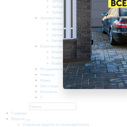
Забор из поликарбоната
ВСЕ
Забор на винтовых сваях
Заборы забивные
Автоматика
Автоматика для ворот came
Автоматика для откатных ворот nice
Автоматика Doorhan
Автоматика R-Tech
Комплектующие
Комплектующие КАВ
Комплектующие Alutech
Комплектующие Ролтэк
Фундаменты
Навесы
Ковка
Лестницы
Контакты
Главная
Ворота
Откатные ворота из поликарбоната