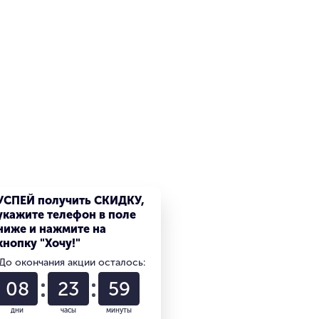
УСПЕЙ получить СКИДКУ,
укажите телефон в поле
ниже и нажмите на
кнопку "Хочу!"
До окончания акции осталось:
08
23
59
дни
часы
минуты