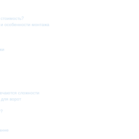
 стоимость?
в и особенности монтажа
ки
речаются сложности
 для ворот
т?
анне