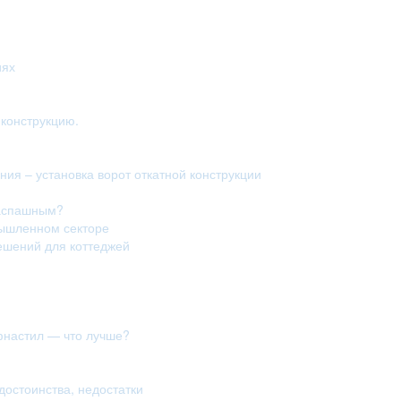
иях
конструкцию.
ия – установка ворот откатной конструкции
распашным?
мышленном секторе
ешений для коттеджей
фнастил — что лучше?
достоинства, недостатки