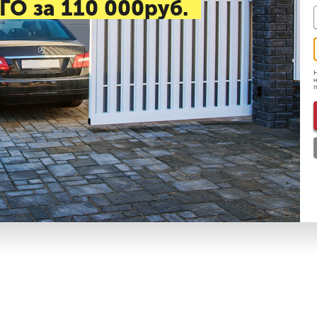
ГО за 110 000руб.
Н
н