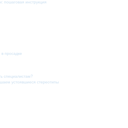
и: пошаговая инструкция
я в просадке
ть специалистам?
рушаем устоявшиеся стереотипы