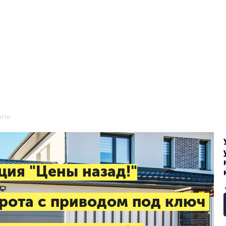
нте
ция "Цены назад!"
рота с приводом под ключ