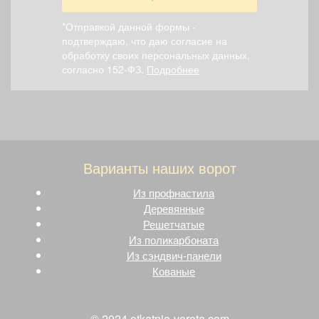
*Отправкой данной формы -
подтверждаю, что даю согласие на
обработку своих персональных данных,
согласно 152-ФЗ.
Подробнее
Варианты наших ворот
Из профнастила
Деревянные
Решетчатые
Из поликарбоната
Из сэндвич-панели
Кованые
© 2024 otkatnie-vorota.com