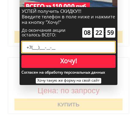
Ворота из профнастила с ковкой №26
ВСЕГО за 110 000 руб.
УСПЕЙ получить СКИДКУ!!!
Введите телефон в поле ниже и нажмите
Цена: по запросу
на кнопку "Хочу!"
До окончания акции
:
:
08
22
59
осталось ВСЕГО:
КУПИТЬ
Хочу!
Ворота из профнастила с ковкой №19
Согласен на обработку персональных данных
Хочу такую же форму на свой сайт
Цена: по запросу
КУПИТЬ