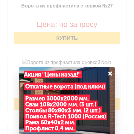
Ворота из профнастила с ковкой №27
Цена: по запросу
КУПИТЬ
×
Ворота из профнастила с ковкой №31
Акция "Цены назад!"
Откатные ворота (под ключ)
Цена: по запросу
Размер 3000х2000 мм.
КУПИТЬ
Сваи 108х2000 мм. (3 шт.)
Столбы 80х80х3 мм. (2 шт.)
Привод R-Tech 1000 (Россия)
Рама 60х40х2 мм.
Профлист 0,4 мм.