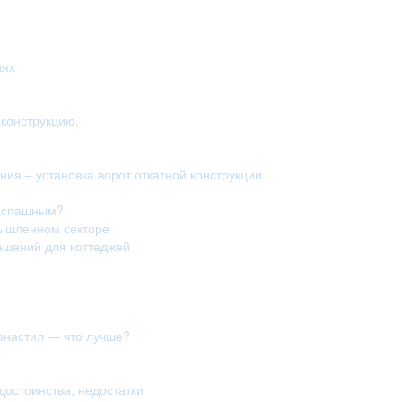
иях
конструкцию.
ия – установка ворот откатной конструкции
распашным?
мышленном секторе
ешений для коттеджей
фнастил — что лучше?
достоинства, недостатки