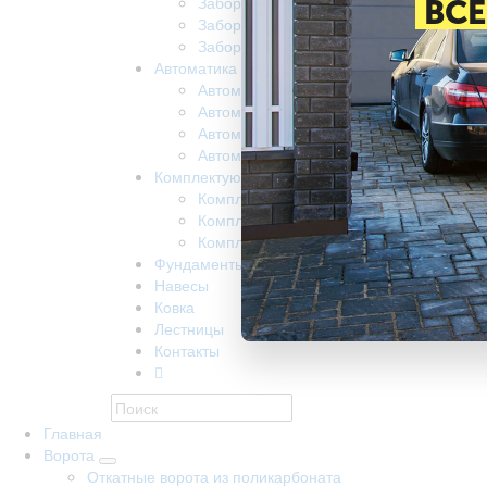
Забор из поликарбоната
ВСЕ
Забор на винтовых сваях
Заборы забивные
Автоматика
Автоматика для ворот came
Автоматика для откатных ворот nice
Автоматика Doorhan
Автоматика R-Tech
Комплектующие
Комплектующие КАВ
Комплектующие Alutech
Комплектующие Ролтэк
Фундаменты
Навесы
Ковка
Лестницы
Контакты
Главная
Ворота
Откатные ворота из поликарбоната