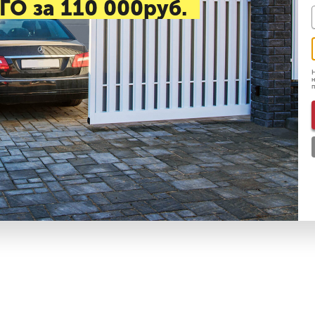
ГО за 110 000руб.
Н
н