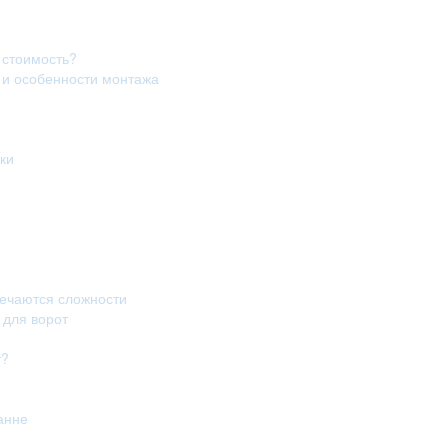
 стоимость?
в и особенности монтажа
ки
речаются сложности
 для ворот
т?
анне