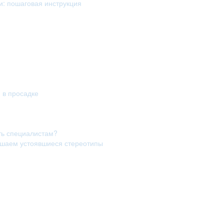
и: пошаговая инструкция
я в просадке
ть специалистам?
рушаем устоявшиеся стереотипы