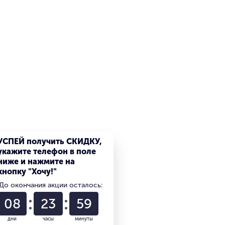
УСПЕЙ получить СКИДКУ,
укажите телефон в поле
ниже и нажмите на
кнопку "Хочу!"
До окончания акции осталось:
08
23
59
дни
часы
минуты