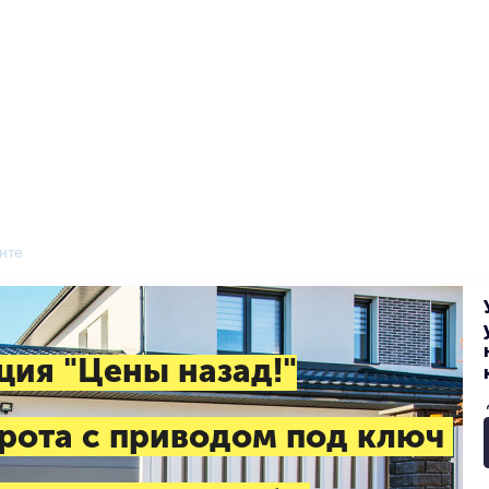
нте
ция "Цены назад!"
рота с приводом под ключ