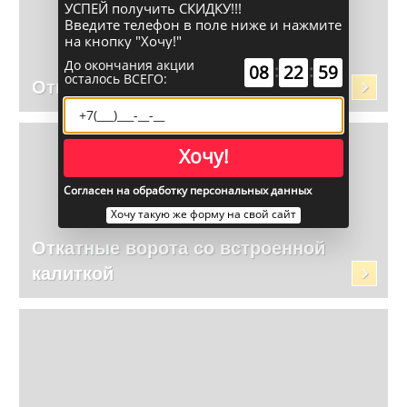
УСПЕЙ получить СКИДКУ!!!
Введите телефон в поле ниже и нажмите
на кнопку "Хочу!"
До окончания акции
:
:
08
22
59
осталось ВСЕГО:
Откатные ворота без автоматики
Хочу!
Согласен на обработку персональных данных
Хочу такую же форму на свой сайт
Откатные ворота со встроенной
калиткой