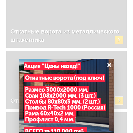
Откатные ворота из металлического
штакетника
×
Акция "Цены назад!"
Откатные ворота (под ключ)
Размер 3000х2000 мм.
Сваи 108х2000 мм. (3 шт.)
Откатные ворота с автоматикой
Столбы 80х80х3 мм. (2 шт.)
Привод R-Tech 1000 (Россия)
Рама 60х40х2 мм.
Профлист 0,4 мм.
ВСЕГО за 110 000 руб.