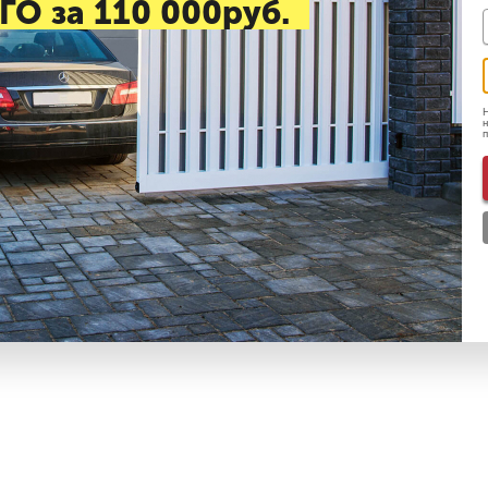
ГО за 110 000руб.
Н
н