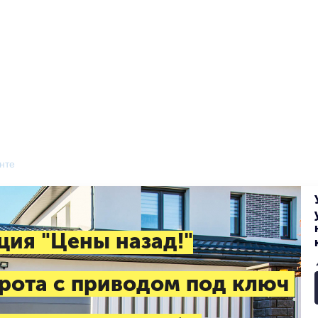
нте
ция "Цены назад!"
рота с приводом под ключ