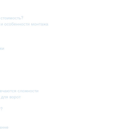
 стоимость?
в и особенности монтажа
ки
речаются сложности
 для ворот
т?
анне