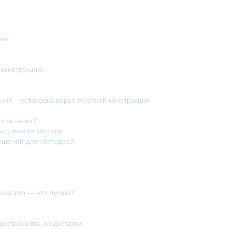
иях
конструкцию.
ия – установка ворот откатной конструкции
распашным?
мышленном секторе
ешений для коттеджей
фнастил — что лучше?
достоинства, недостатки