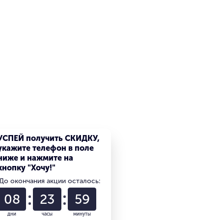
УСПЕЙ получить СКИДКУ,
укажите телефон в поле
ниже и нажмите на
кнопку "Хочу!"
До окончания акции осталось:
08
23
59
дни
часы
минуты