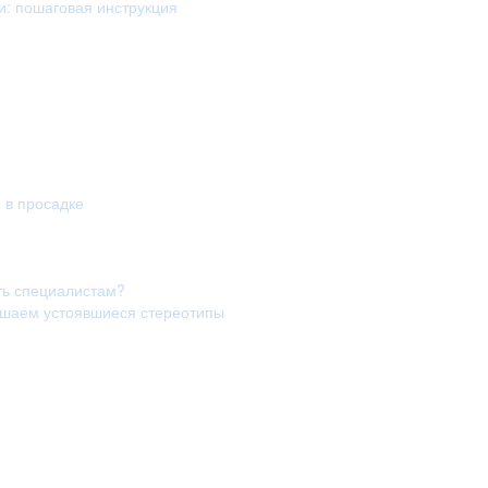
и: пошаговая инструкция
я в просадке
ть специалистам?
рушаем устоявшиеся стереотипы