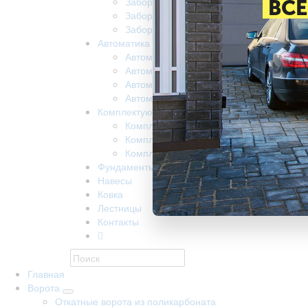
Забор из поликарбоната
ВСЕ
Забор на винтовых сваях
Заборы забивные
Автоматика
Автоматика для ворот came
Автоматика для откатных ворот nice
Автоматика Doorhan
Автоматика R-Tech
Комплектующие
Комплектующие КАВ
Комплектующие Alutech
Комплектующие Ролтэк
Фундаменты
Навесы
Ковка
Лестницы
Контакты
Главная
Ворота
Откатные ворота из поликарбоната