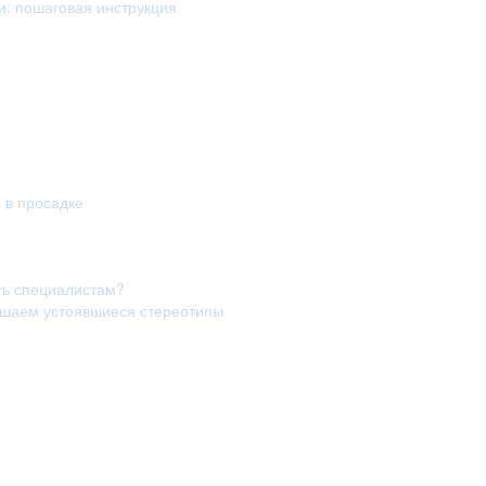
и: пошаговая инструкция
я в просадке
ть специалистам?
рушаем устоявшиеся стереотипы