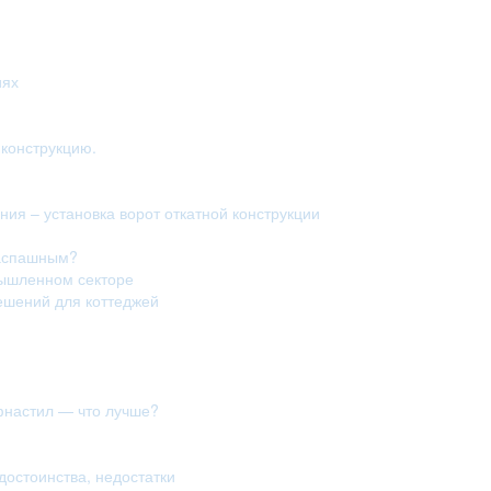
иях
конструкцию.
ия – установка ворот откатной конструкции
распашным?
мышленном секторе
ешений для коттеджей
фнастил — что лучше?
достоинства, недостатки