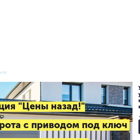
нте
ция "Цены назад!"
рота с приводом под ключ