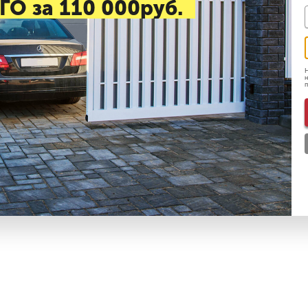
ГО за 110 000руб.
Н
н