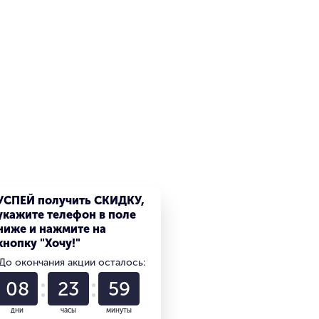
УСПЕЙ получить СКИДКУ,
укажите телефон в поле
ниже и нажмите на
кнопку "Хочу!"
До окончания акции осталось:
08
23
59
дни
часы
минуты