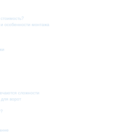
 стоимость?
в и особенности монтажа
ки
речаются сложности
 для ворот
т?
анне