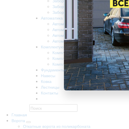
Забор из поликарбоната
ВСЕ
Забор на винтовых сваях
Заборы забивные
Автоматика
Автоматика для ворот came
Автоматика для откатных ворот nice
Автоматика Doorhan
Автоматика R-Tech
Комплектующие
Комплектующие КАВ
Комплектующие Alutech
Комплектующие Ролтэк
Фундаменты
Навесы
Ковка
Лестницы
Контакты
Главная
Ворота
Откатные ворота из поликарбоната