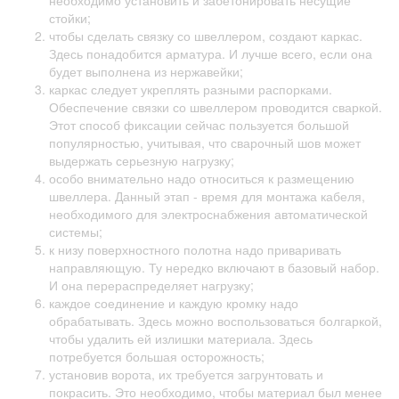
необходимо установить и забетонировать несущие
стойки;
чтобы сделать связку со швеллером, создают каркас.
Здесь понадобится арматура. И лучше всего, если она
будет выполнена из нержавейки;
каркас следует укреплять разными распорками.
Обеспечение связки со швеллером проводится сваркой.
Этот способ фиксации сейчас пользуется большой
популярностью, учитывая, что сварочный шов может
выдержать серьезную нагрузку;
особо внимательно надо относиться к размещению
швеллера. Данный этап - время для монтажа кабеля,
необходимого для электроснабжения автоматической
системы;
к низу поверхностного полотна надо приваривать
направляющую. Ту нередко включают в базовый набор.
И она перераспределяет нагрузку;
каждое соединение и каждую кромку надо
обрабатывать. Здесь можно воспользоваться болгаркой,
чтобы удалить ей излишки материала. Здесь
потребуется большая осторожность;
установив ворота, их требуется загрунтовать и
покрасить. Это необходимо, чтобы материал был менее