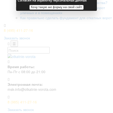
Согласен на обработку персональных данных
Поликарбонатные ворота - в чем их преимущества?
Хочу такую же форму на свой сайт
Разница установки автоматических откатных ворот
уличных и в помещениях
Как правильно сделать фундамент для откатных ворот
8 (495) 411-27-16
Заказать звонок
☰
Время работы:
Пн-Пт с 08:00 до 21:00
Электронная почта:
msk-info@otkatnie-vorota.com
8 (985) 411-27-16
Заказать звонок